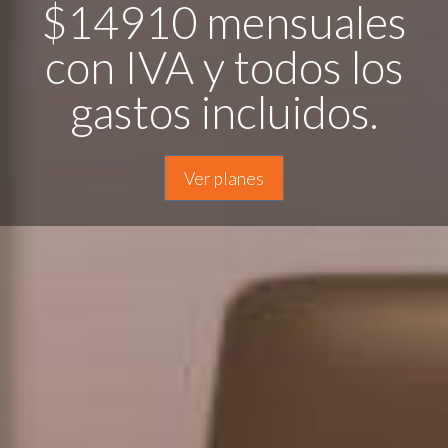
4910 mensuales
 IVA y todos los
de Cuti
stos incluidos.
Ver más
Ver planes